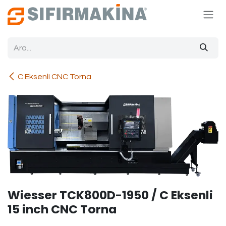
İçereği Atla
C Eksenli CNC Torna
Wiesser TCK800D-1950 / C Eksenli
15 inch CNC Torna