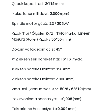
Çubuk kapasitesi:
Ø115
(mm)
Maks. fener mili devri:
2.000
(rpm)
Spindle motor gücü:
22 / 30
(kW)
Kızak Tipi / Ölçüleri (X*Z):
THK
(Marka)
Lineer
Masura
(Roller) Kızak /
55*55
(mm)
Döküm yatak eğim açısı:
45°
X*Z eksen seri hareket hızı: 16*16 (m/dk.)
X eksen hareket miktarı: 350 (mm)
Z eksen hareket miktarı: 2.000 (mm)
Vidalı mil Çapı*Hatvesi X/Z:
50*8 / 63*12 (mm)
Pozisyonlama hassasiyeti:
±0,008
(mm)
Tekrarlama hassasiyeti:
±0,004
(mm)