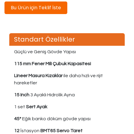
Bu Ürün için Teklif İste
Standart Özellikler
Güçlü ve Geniş Gövde Yapısı
115 mm Fener Mili Çubuk Kapasitesi
Lineer Masura Kızaklar
ile daha hızlı ve rijit
hareketler
15 inch
3 Ayaklı Hidrolik Ayna
1 set
Sert Ayak
45°
Eğik banko döküm gövde yapısı
12
İstasyon
BMT65 Servo Taret