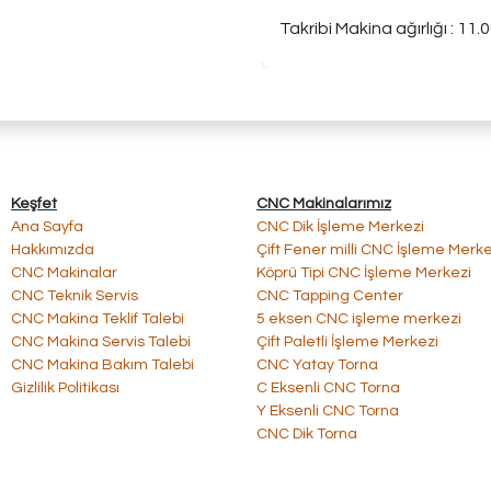
Takribi Makina ağırlığı
:
 11
.
Keşfet
CNC Makinalarımız
Ana Sayfa
CNC Dik İşleme Merkezi
Hakkımızda
Çift Fener milli CNC İşleme Merkez
CNC Makinalar
​​Köprü Tipi CNC İşleme Merkezi
​CNC Teknik Servis
​CNC Tapping Center
​CNC Makina Teklif Talebi
​5 eksen CNC işleme merkezi
​CNC Makina Servis Talebi
​Çift Paletli İşleme Merkezi
​CNC Makina Bakım Talebi
​CNC Yatay Torna
Gizlilik Politikası
C Eksenli CNC Torna
Y Eksenli CNC Torna
CNC Dik Torna