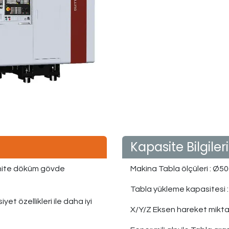
Kapasite Bilgileri
nite döküm gövde
Makina Tabla ölçüleri
:
 Ø50
Tabla yükleme kapasitesi
:
t özellikleri ile daha iyi
X/Y/Z Eksen hareket mikta