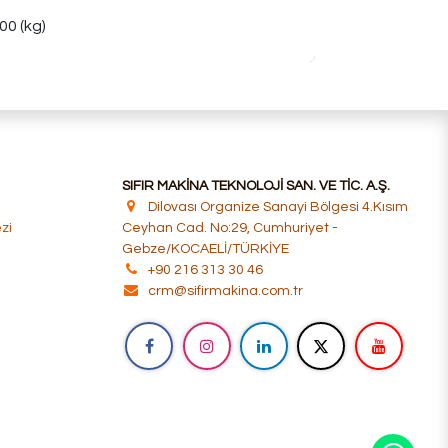
000 (kg)
SIFIR MAKİNA TEKNOLOJİ SAN. VE TİC. A.Ş.
Dilovası Organize Sanayi Bölgesi 4.Kısım
i​
Ceyhan Cad. No:29, Cumhuriyet -
Gebze/KOCAELİ/TÜRKİYE
+90 216 313 30 46
crm@sifirmakina.com.tr