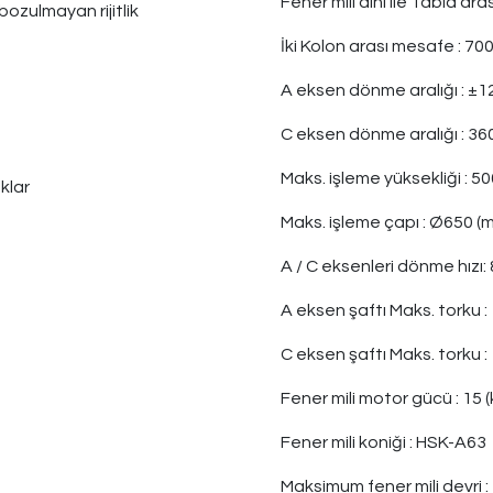
Fener mili alnı ile Tabla ar
bozulmayan rijitlik
İki Kolon arası mesafe
:
 70
A eksen dönme aralığı : ±1
C eksen dönme aralığı : 36
Maks. işleme yüksekliği : 5
aklar
Maks. işleme çapı :
Ø65
0 (
A / C eksenleri dönme hızı: 
A eksen şaftı Maks. torku : 
C eksen şaftı Maks. torku : 
Fener mili motor gücü
:
15 
Fener mili koniği
:
HSK-A63
Maksimum fener mili devri
: