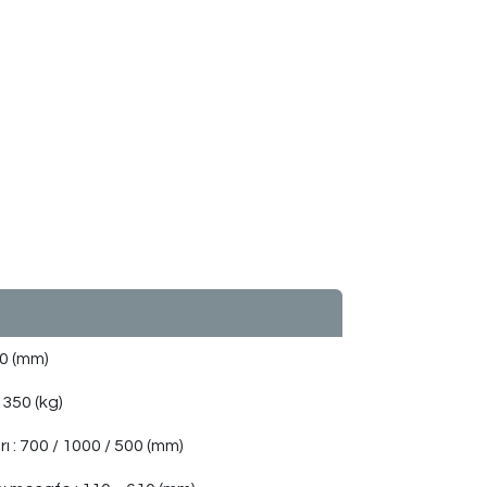
0 (mm)
 35
0 (kg)
rı
:
 70
0 / 1000 / 500 (mm)