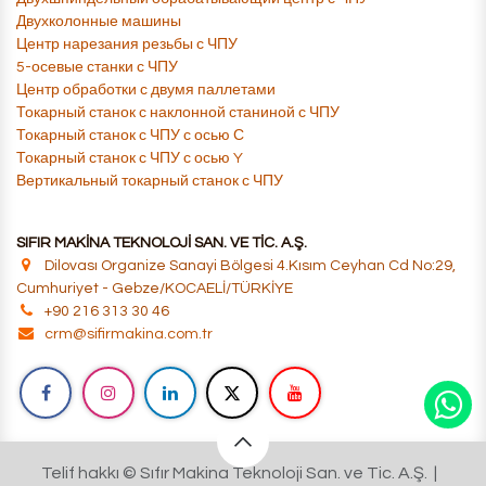
​​Двухколонные машины
​Центр нарезания резьбы с ЧПУ
​5-осевые станки с ЧПУ
​Центр обработки с двумя паллетами
​Токарный станок с наклонной станиной с ЧПУ
Токарный станок с ЧПУ с осью С
Токарный станок с ЧПУ с осью Y
Вертикальный токарный станок с ЧПУ
SIFIR MAKİNA TEKNOLOJİ SAN. VE TİC. A.Ş.
Dilovası Organize Sanayi Bölgesi 4.Kısım Ceyhan Cd No:29,
Cumhuriyet - Gebze/KOCAELİ/TÜRKİYE
+90 216 313 30 46
crm@sifirmakina.com.tr
Telif hakkı © Sıfır Makina Teknoloji San. ve Tic. A.Ş. |