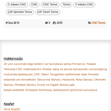
C eksen CNC
CNC
CNC Torna
Torna
Y eksen CNC
Çift Spindle Torna
Çift Taret Torna
9 Oca 2010
0
2270
CNC Torna
​Hakkımızda
20 yılın üzerinde bilgi birikimi ve tecrübeye sahip Firmamız, Yüksek
Teknoloji CNC makinalarının ithalat, satış ve servisi konusunda uzmanlaşmış
mühendis kadrosuyla, CNC Takım Tezgahları sektöründe lider firmalar
arasında yer almaktadır. Savunma Sanayi, Havacılık, Kalıp Sanayi, Otomotiv
Sanayi, Medikal Sanayi, Enerji ​ve İnşaat Sanayi gibi
birçok sektörde ihtiyaçları belirleyip, profesyonel çözümler sunuyoruz.
Keşfet
Ana Sayfa