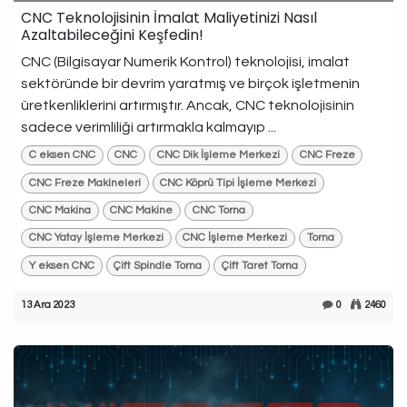
CNC Teknolojisinin İmalat Maliyetinizi Nasıl
Azaltabileceğini Keşfedin!
CNC (Bilgisayar Numerik Kontrol) teknolojisi, imalat
sektöründe bir devrim yaratmış ve birçok işletmenin
üretkenliklerini artırmıştır. Ancak, CNC teknolojisinin
sadece verimliliği artırmakla kalmayıp ...
C eksen CNC
CNC
CNC Dik İşleme Merkezi
CNC Freze
CNC Freze Makineleri
CNC Köprü Tipi İşleme Merkezi
CNC Makina
CNC Makine
CNC Torna
CNC Yatay İşleme Merkezi
CNC İşleme Merkezi
Torna
Y eksen CNC
Çift Spindle Torna
Çift Taret Torna
13 Ara 2023
0
2460