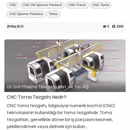
CNC
CNC Dik İşleme Merkezi
CNC Freze
CNC Torna
CNC İşleme Merkezi
Torna
29 Kas 2010
0
2242
Sıfır Makina Teknoloji San. ve Tic. AŞ.
CNC Torna Tezgahı Nedir?
CNC torna tezgahı, bilgisayar numerik kontrol (CNC)
teknolojisinin kullanıldığı bir torna tezgahıdır. Torna
tezgahları, genellikle döner bir iş parçasını kesmek,
şekillendirmek veya delmek için kullan...