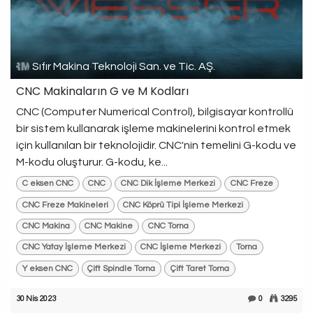
Sıfır Makina Teknoloji San. ve Tic. AŞ.
CNC Makinaların G ve M Kodları
CNC (Computer Numerical Control), bilgisayar kontrollü
bir sistem kullanarak işleme makinelerini kontrol etmek
için kullanılan bir teknolojidir. CNC'nin temelini G-kodu ve
M-kodu oluşturur. G-kodu, ke...
C eksen CNC
CNC
CNC Dik İşleme Merkezi
CNC Freze
CNC Freze Makineleri
CNC Köprü Tipi İşleme Merkezi
CNC Makina
CNC Makine
CNC Torna
CNC Yatay İşleme Merkezi
CNC İşleme Merkezi
Torna
Y eksen CNC
Çift Spindle Torna
Çift Taret Torna
30 Nis 2023
0
3295