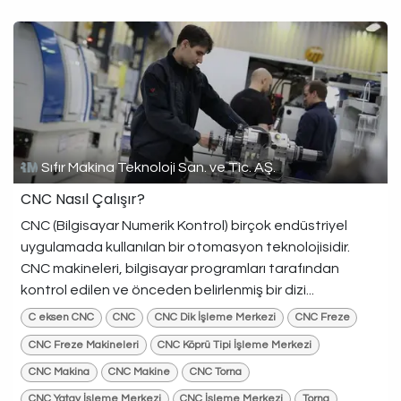
Sıfır Makina Teknoloji San. ve Tic. AŞ.
CNC Nasıl Çalışır?
CNC (Bilgisayar Numerik Kontrol) birçok endüstriyel
uygulamada kullanılan bir otomasyon teknolojisidir.
CNC makineleri, bilgisayar programları tarafından
kontrol edilen ve önceden belirlenmiş bir dizi...
C eksen CNC
CNC
CNC Dik İşleme Merkezi
CNC Freze
CNC Freze Makineleri
CNC Köprü Tipi İşleme Merkezi
CNC Makina
CNC Makine
CNC Torna
CNC Yatay İşleme Merkezi
CNC İşleme Merkezi
Torna