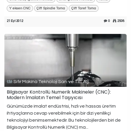
Y eksen CNC
Çift Spindle Torna
Çift Taret Torna
21 Eyl 2012
0
2508
Sıfır Makina Teknoloji San. ve Tic. AŞ.
Bilgisayar Kontrollü Numerik Makineler (CNC):
Modern İmalatın Temel Taşıyıcısı
Günümüzde imalat endüstrisi, hızlı ve hassas üretim
ihtiyaçlarına cevap verebilmek için bir dizi yenilikçi
teknolojiyi benimsemektedir. Bu teknolojilerden biri de
Bilgisayar Kontrollü Numerik (CNC) ma...